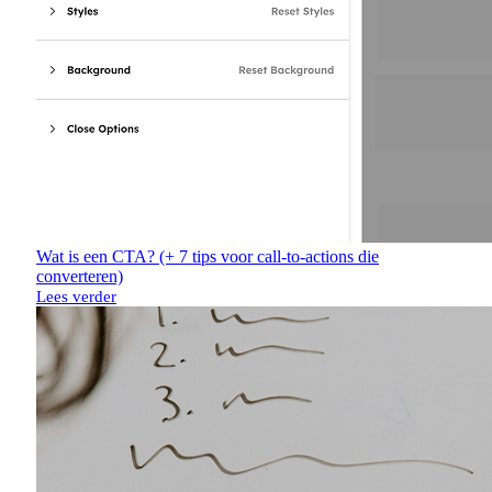
Wat is een CTA? (+ 7 tips voor call-to-actions die
converteren)
Lees verder