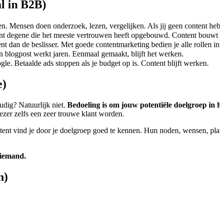
l in B2B)
 Mensen doen onderzoek, lezen, vergelijken. Als jij geen content hebt,
int degene die het meeste vertrouwen heeft opgebouwd. Content bouwt
nt dan de beslisser. Met goede contentmarketing bedien je alle rollen i
n blogpost werkt jaren. Eenmaal gemaakt, blijft het werken.
le. Betaalde ads stoppen als je budget op is. Content blijft werken.
e)
udig? Natuurlijk niet.
Bedoeling is om jouw potentiële doelgroep in
ezer zelfs een zeer trouwe klant worden.
ent vind je door je doelgroep goed te kennen. Hun noden, wensen, plann
niemand.
n)