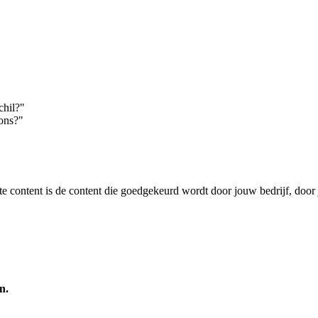
chil?"
 ons?"
e content is de content die goedgekeurd wordt door jouw bedrijf, doo
n.