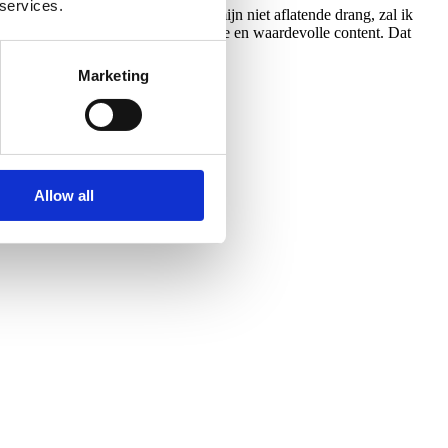
 services.
k weet meer dan een ander en door mijn niet aflatende drang, zal ik
isch. Bezorg je doelpubliek relevante en waardevolle content. Dat
Marketing
Allow all