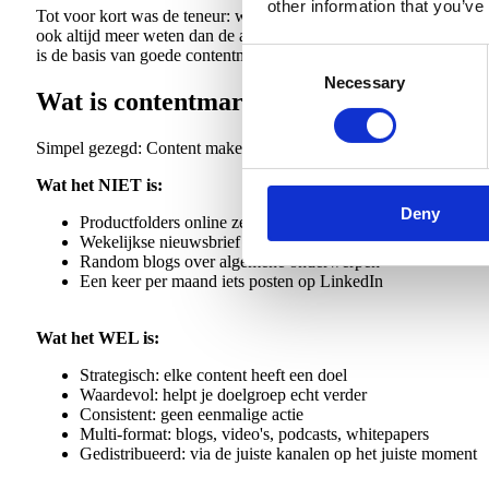
other information that you’ve
Tot voor kort was de teneur: waarom zou ik delen met de wereld wa
ook altijd meer weten dan de ander. Dus deel die kennis.
Maar nie
is de basis van goede contentmarketing.
Consent
Necessary
Selection
Wat is contentmarketing eigenlijk?
Simpel gezegd: Content maken die jouw ICP helpt, zodat ze je gaan
Wat het NIET is:
Deny
Productfolders online zetten
Wekelijkse nieuwsbrief met "laatste nieuws"
Random blogs over algemene onderwerpen
Een keer per maand iets posten op LinkedIn
Wat het WEL is:
Strategisch: elke content heeft een doel
Waardevol: helpt je doelgroep echt verder
Consistent: geen eenmalige actie
Multi-format: blogs, video's, podcasts, whitepapers
Gedistribueerd: via de juiste kanalen op het juiste moment