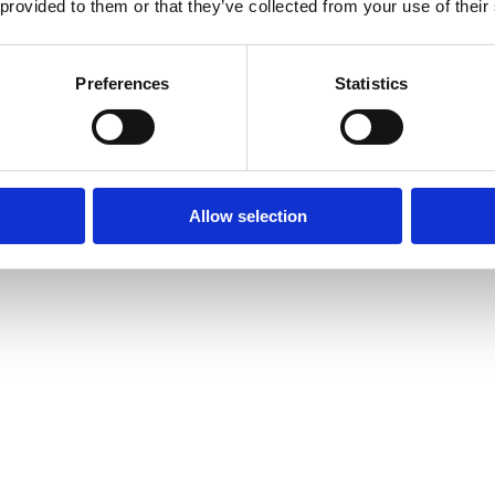
 provided to them or that they’ve collected from your use of their
t ik weet? Mijn concurrent leest mee. Die tijd is voorbij.
Nu is het: i
t domweg alles op de straatstenen gooien. Deel
wat je weet fragmentar
Preferences
Statistics
 zien als expert en uiteindelijk klant worden.
Allow selection