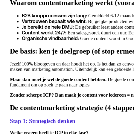
Waarom contentmarketing werkt (voora
B2B koopprocessen zijn lang:
Gemiddeld 6-12 maanden.
Vertrouwen bepaalt wie wint:
Bij gelijke producten w
Je bereikt de hele DMU:
De gebruiker leest andere conte
Content werkt 24/7:
Een salesgesprek duurt een uur. Ee
Organische vindbaarheid:
Goede content scoort in Goog
De basis: ken je doelgroep (of stop erme
Jezelf 100% blootgeven en daar houdt het op. Is het dan zo eenvo
maken van marketing automation. Uiteindelijk kan een geboeide l
Maar dan moet je wel de goede content hebben.
De goede cont
fundament om op zoek te gaan naar topics.
Zonder scherpe ICP? Dan maak je content voor iedereen = 
De contentmarketing strategie (4 stappe
Stap 1: Strategisch denken
Welke vragen heeft je ICP in elke fase?