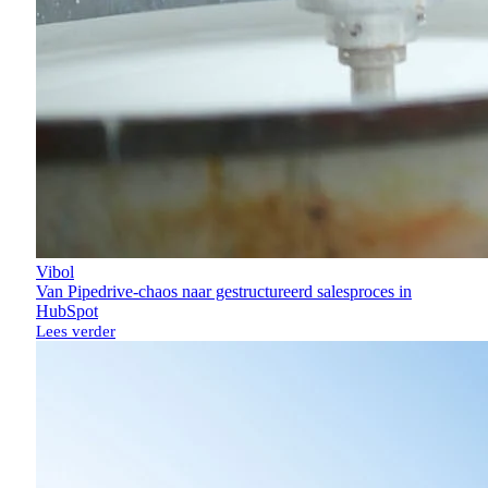
Vibol
Van Pipedrive-chaos naar gestructureerd salesproces in
HubSpot
Lees verder