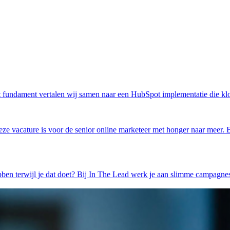
 Dat fundament vertalen wij samen naar een HubSpot implementatie die klo
ze vacature is voor de senior online marketeer met honger naar meer. 
hebben terwijl je dat doet? Bij In The Lead werk je aan slimme campagne