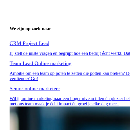
We zijn op zoek naar
CRM Project Lead
Jij stelt de juiste vragen en begrijpt hoe een bedrijf écht werkt.
Team Lead Online marketing
Ambitie om een team op poten te zetten die potten kan breken? De
verdiende? Go!
Senior online marketeer
Wil jij online marketing naar een hoger niveau tillen én plezier 
met ons team maak je écht impact én groei je elke dag mee.