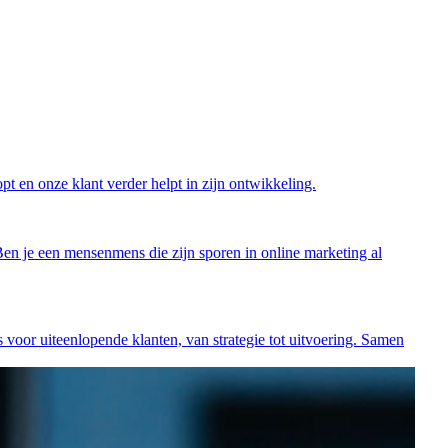
pt en onze klant verder helpt in zijn ontwikkeling.
Ben je een mensenmens die zijn sporen in online marketing al
s voor uiteenlopende klanten, van strategie tot uitvoering. Samen