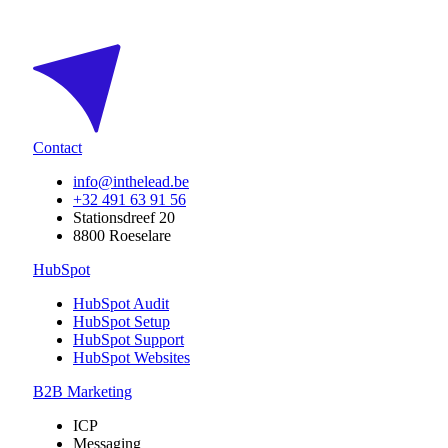
Contact
info@inthelead.be
+32 491 63 91 56
Stationsdreef 20
8800 Roeselare
HubSpot
HubSpot Audit
HubSpot Setup
HubSpot Support
HubSpot Websites
B2B Marketing
ICP
Messaging