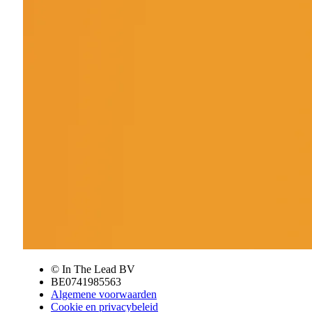
© In The Lead BV
BE0741985563
Algemene voorwaarden
Cookie en privacybeleid