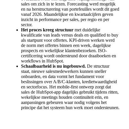
sales om zich in te lezen. Forecasting werd mogelijk
en na herstructurering van portefeuilles wordt dit goed
vanaf 2026. Maandelijkse en kwartaalcijfers geven
inzicht in performance per sales, per regio en per
sector.
Het proces kreeg structuur
met duidelijke
kwalificatie van leads versus deals en qualified to buy
als startpunt voor offertes. KPI-driven werken werd
de norm met offertes binnen een week, dagelijkse
prospects en wekelijkse klantenbezoeken. ISO-
certificering wordt ondersteund door draaiboeken en
workflows in HubSpot.
Schaalbaarheid is nu ingebouwd.
De structuur
staat, nieuwe salesmedewerkers kunnen sneller
onboarden, en data vormt het fundament voor
beslissingen over A/B/C-klanten, kredietwaardigheid
en sectorfocus. Het mobile-first ontwerp zorgt dat
sales de HubSpot-app dagelijks gebruikt tijdens ritten,
wekelijkse meetings houden continuïteit erin, en
aanpassingen gebeuren waar nodig volgens het
principe dat het systeem hun werk moet ondersteunen.