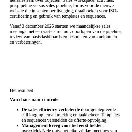
het salesteam over objecten, Sales Workspace, activities,
pre-pipeline versus sales pipeline, forms voor de nieuwe
website die in september live ging, draaiboeken voor ISO-
certificering en gebruik van templates en sequences.
Vanaf 3 december 2025 startten we maandelijkse sales
meetings met een vaste structuur: doorlopen van de pipeline,
review van basisdashboards en bespreken van knelpunten
en verbeteringen.
Het resultaat
Van chaos naar controle
De sales efficiency
verbeterde
door geïntegreerde
call logging, email tracking en taakbeheer. Templates
en sequences versnelden de offerte-opvolging.
Management kreeg voor het eerst helder
overzicht.
Nele ontvangt elke vrijdag meetings van