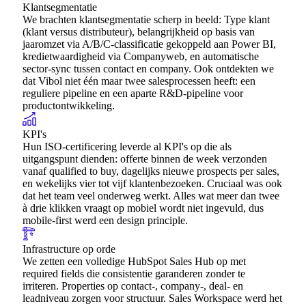
Klantsegmentatie
We brachten klantsegmentatie scherp in beeld: Type klant
(klant versus distributeur), belangrijkheid op basis van
jaaromzet via A/B/C-classificatie gekoppeld aan Power BI,
kredietwaardigheid via Companyweb, en automatische
sector-sync tussen contact en company. Ook ontdekten we
dat Vibol niet één maar twee salesprocessen heeft: een
reguliere pipeline en een aparte R&D-pipeline voor
productontwikkeling.
KPI's
Hun ISO-certificering leverde al KPI's op die als
uitgangspunt dienden: offerte binnen de week verzonden
vanaf qualified to buy, dagelijks nieuwe prospects per sales,
en wekelijks vier tot vijf klantenbezoeken. Cruciaal was ook
dat het team veel onderweg werkt. Alles wat meer dan twee
à drie klikken vraagt op mobiel wordt niet ingevuld, dus
mobile-first werd een design principle.
Infrastructure op orde
We zetten een volledige HubSpot Sales Hub op met
required fields die consistentie garanderen zonder te
irriteren. Properties op contact-, company-, deal- en
leadniveau zorgen voor structuur. Sales Workspace werd het